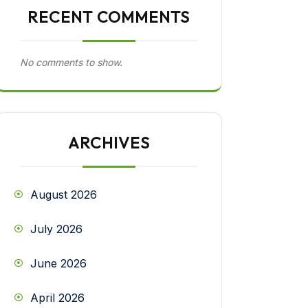
RECENT COMMENTS
No comments to show.
ARCHIVES
August 2026
July 2026
June 2026
April 2026