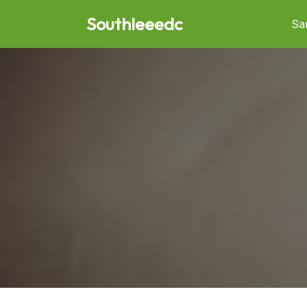
Skip
Southleeedc
to
Sa
content