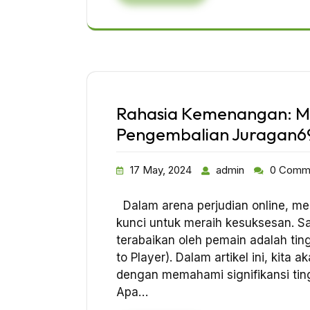
Rahasia Kemenangan: Me
Pengembalian Juragan69
17 May, 2024
admin
0 Comm
Dalam arena perjudian online, me
kunci untuk meraih kesuksesan. Sal
terabaikan oleh pemain adalah ti
to Player). Dalam artikel ini, ki
dengan memahami signifikansi tin
Apa…