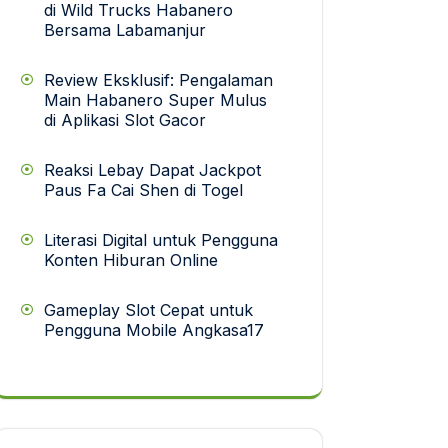
di Wild Trucks Habanero
Bersama Labamanjur
Review Eksklusif: Pengalaman
Main Habanero Super Mulus
di Aplikasi Slot Gacor
Reaksi Lebay Dapat Jackpot
Paus Fa Cai Shen di Togel
Literasi Digital untuk Pengguna
Konten Hiburan Online
Gameplay Slot Cepat untuk
Pengguna Mobile Angkasa17