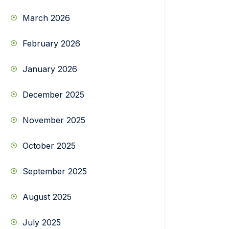
March 2026
February 2026
January 2026
December 2025
November 2025
October 2025
September 2025
August 2025
July 2025