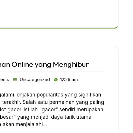
uhan Online yang Menghibur
ents
Uncategorized
12:26 am
alami lonjakan popularitas yang signifikan
 terakhir. Salah satu permainan yang paling
lot gacor. Istilah "gacor" sendiri merupakan
besar" yang menjadi daya tarik utama
ita akan menjelajahi…