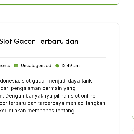
 Slot Gacor Terbaru dan
ents
Uncategorized
12:49 am
donesia, slot gacor menjadi daya tarik
ncari pengalaman bermain yang
 Dengan banyaknya pilihan slot online
acor terbaru dan terpercaya menjadi langkah
tikel ini akan membahas tentang…