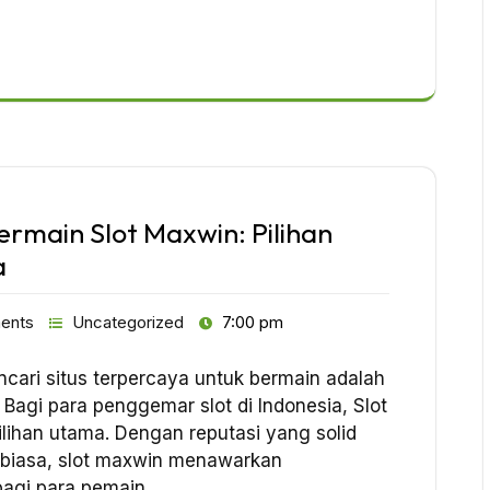
ermain Slot Maxwin: Pilihan
a
ents
Uncategorized
7:00 pm
cari situs terpercaya untuk bermain adalah
Bagi para penggemar slot di Indonesia, Slot
ilihan utama. Dengan reputasi yang solid
 biasa, slot maxwin menawarkan
bagi para pemain…