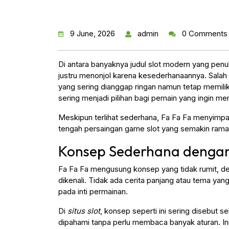
9 June, 2026
admin
0 Comments
Di antara banyaknya judul slot modern yang pen
justru menonjol karena kesederhanaannya. Salah
yang sering dianggap ringan namun tetap memiliki 
sering menjadi pilihan bagi pemain yang ingin men
Meskipun terlihat sederhana, Fa Fa Fa menyimpan
tengah persaingan game slot yang semakin ramai
Konsep Sederhana dengan
Fa Fa Fa mengusung konsep yang tidak rumit, d
dikenali. Tidak ada cerita panjang atau tema yan
pada inti permainan.
Di
situs slot
, konsep seperti ini sering disebut s
dipahami tanpa perlu membaca banyak aturan. In