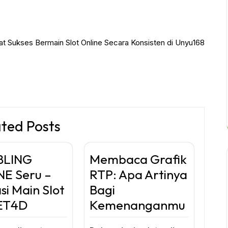
at Sukses Bermain Slot Online Secara Konsisten di Unyu168
ated Posts
LING
Membaca Grafik
E Seru –
RTP: Apa Artinya
si Main Slot
Bagi
ET4D
Kemenanganmu