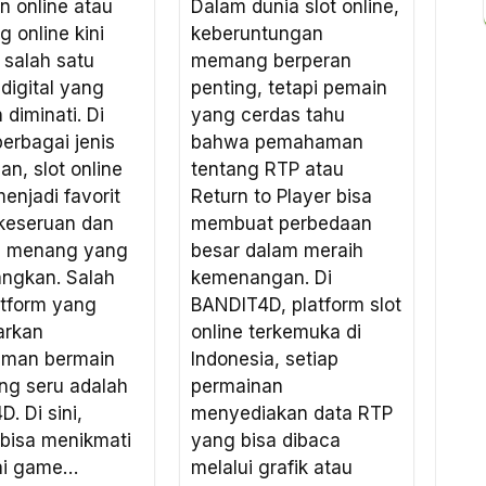
an online atau
Dalam dunia slot online,
g online kini
keberuntungan
 salah satu
memang berperan
 digital yang
penting, tetapi pemain
 diminati. Di
yang cerdas tahu
berbagai jenis
bahwa pemahaman
an, slot online
tentang RTP atau
enjadi favorit
Return to Player bisa
keseruan dan
membuat perbedaan
g menang yang
besar dalam meraih
ngkan. Salah
kemenangan. Di
atform yang
BANDIT4D, platform slot
rkan
online terkemuka di
aman bermain
Indonesia, setiap
ing seru adalah
permainan
. Di sini,
menyediakan data RTP
bisa menikmati
yang bisa dibaca
ai game…
melalui grafik atau