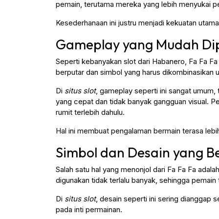
pemain, terutama mereka yang lebih menyukai pe
Kesederhanaan ini justru menjadi kekuatan utam
Gameplay yang Mudah Di
Seperti kebanyakan slot dari Habanero, Fa Fa 
berputar dan simbol yang harus dikombinasikan u
Di
situs slot
, gameplay seperti ini sangat umum, t
yang cepat dan tidak banyak gangguan visual. P
rumit terlebih dahulu.
Hal ini membuat pengalaman bermain terasa lebih
Simbol dan Desain yang Be
Salah satu hal yang menonjol dari Fa Fa Fa adal
digunakan tidak terlalu banyak, sehingga pemain 
Di
situs slot
, desain seperti ini sering dianggap
pada inti permainan.