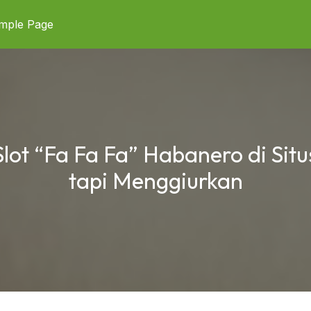
mple Page
ot “Fa Fa Fa” Habanero di Situ
tapi Menggiurkan