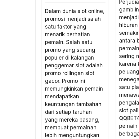
Perjudi
gamblin
Dalam dunia slot online,
menjadi
promosi menjadi salah
hiburan
satu faktor yang
semakin
menarik perhatian
antara 
pemain. Salah satu
permain
promo yang sedang
sering m
populer di kalangan
karena 
penggemar slot adalah
peluan
promo rollingan slot
menega
gacor. Promo ini
satu pl
memungkinkan pemain
menawa
mendapatkan
pengal
keuntungan tambahan
slot pal
dari setiap taruhan
QQBET4D
yang mereka pasang,
pemain 
membuat permainan
berbag
lebih menguntungkan