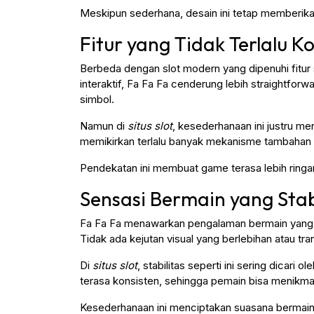
Meskipun sederhana, desain ini tetap memberika
Fitur yang Tidak Terlalu K
Berbeda dengan slot modern yang dipenuhi fitur 
interaktif, Fa Fa Fa cenderung lebih straightfor
simbol.
Namun di
situs slot
, kesederhanaan ini justru me
memikirkan terlalu banyak mekanisme tambahan 
Pendekatan ini membuat game terasa lebih ringan
Sensasi Bermain yang Stab
Fa Fa Fa menawarkan pengalaman bermain yang s
Tidak ada kejutan visual yang berlebihan atau tra
Di
situs slot
, stabilitas seperti ini sering dicari
terasa konsisten, sehingga pemain bisa menikmat
Kesederhanaan ini menciptakan suasana bermain