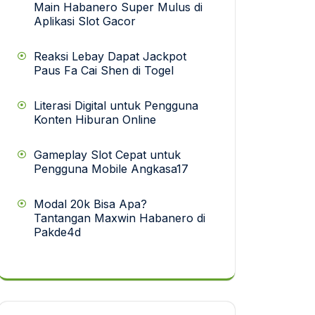
Main Habanero Super Mulus di
Aplikasi Slot Gacor
Reaksi Lebay Dapat Jackpot
Paus Fa Cai Shen di Togel
Literasi Digital untuk Pengguna
Konten Hiburan Online
Gameplay Slot Cepat untuk
Pengguna Mobile Angkasa17
Modal 20k Bisa Apa?
Tantangan Maxwin Habanero di
Pakde4d