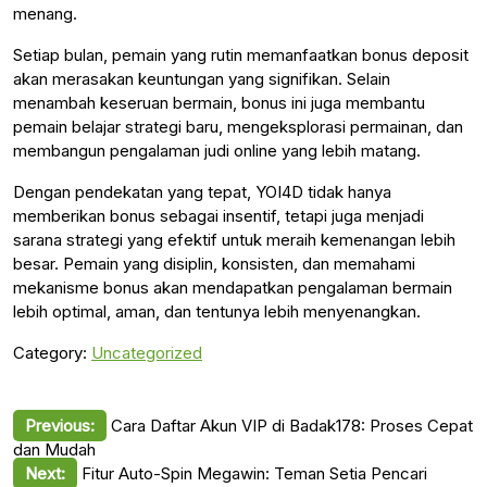
menang.
Setiap bulan, pemain yang rutin memanfaatkan bonus deposit
akan merasakan keuntungan yang signifikan. Selain
menambah keseruan bermain, bonus ini juga membantu
pemain belajar strategi baru, mengeksplorasi permainan, dan
membangun pengalaman judi online yang lebih matang.
Dengan pendekatan yang tepat, YOI4D tidak hanya
memberikan bonus sebagai insentif, tetapi juga menjadi
sarana strategi yang efektif untuk meraih kemenangan lebih
besar. Pemain yang disiplin, konsisten, dan memahami
mekanisme bonus akan mendapatkan pengalaman bermain
lebih optimal, aman, dan tentunya lebih menyenangkan.
Category:
Uncategorized
Post
Previous:
Cara Daftar Akun VIP di Badak178: Proses Cepat
dan Mudah
navigation
Next:
Fitur Auto-Spin Megawin: Teman Setia Pencari