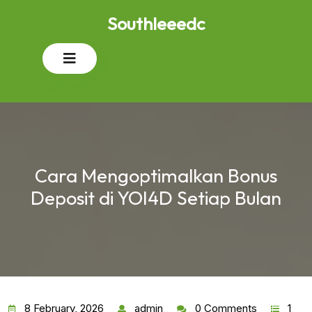
Skip
Southleeedc
to
content
Open
Button
Cara Mengoptimalkan Bonus
Deposit di YOI4D Setiap Bulan
8 February, 2026
admin
0 Comments
1