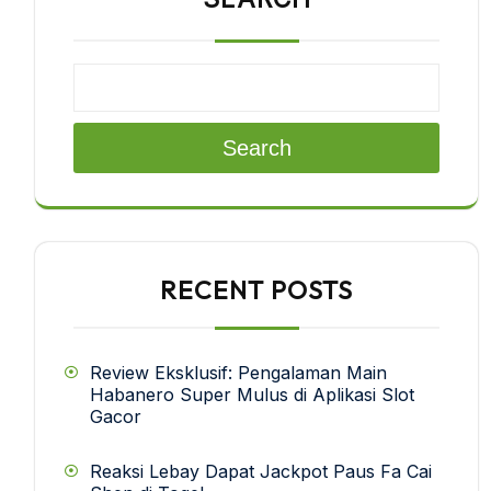
Search
RECENT POSTS
Review Eksklusif: Pengalaman Main
Habanero Super Mulus di Aplikasi Slot
Gacor
Reaksi Lebay Dapat Jackpot Paus Fa Cai