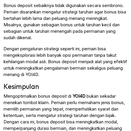
Bonus deposit sebaiknya tidak digunakan secara sembrono.
Pemain disarankan mengatur strategi taruhan agar bonus bisa
bertahan lebih lama dan peluang menang meningkat.
Misalnya, gunakan sebagian bonus untuk taruhan kecil dan
sebagian untuk taruhan menengah pada permainan yang
sudah dikenal.
Dengan pengaturan strategi seperti ini, pemain bisa
mengeksplorasi lebih banyak opsi permainan tanpa takut
kehilangan modal asli. Bonus deposit menjadi alat yang efektif
untuk meningkatkan pengalaman bermain sekaligus peluang
menang di YOI4D.
Kesimpulan
Mengoptimalkan bonus deposit di
YOI4D
bukan sekadar
menekan tombol klaim. Pemain perlu memahami jenis bonus,
memilih permainan yang tepat, memperhatikan syarat dan
ketentuan, serta mengatur strategi taruhan dengan bijak.
Dengan cara ini, bonus deposit bisa meningkatkan modal,
memperpanjang durasi bermain, dan meningkatkan peluang