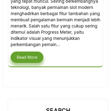
yang tepat muncul. Seiring berkembangnya
teknologi, banyak permainan slot modern
menghadirkan berbagai fitur tambahan yang
membuat pengalaman bermain menjadi lebih
menarik. Salah satu fitur yang cukup sering
ditemui adalah Progress Meter, yaitu
indikator visual yang menunjukkan
perkembangan pemain…
Read More
SEARCH