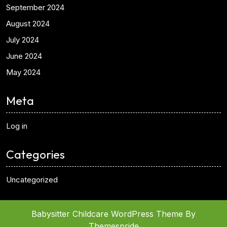
September 2024
August 2024
July 2024
June 2024
May 2024
Meta
Log in
Categories
Uncategorized
Babysitter Childcare WordPress Theme
By
Themespride