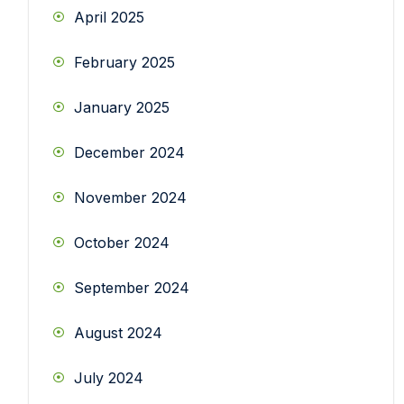
April 2025
February 2025
January 2025
December 2024
November 2024
October 2024
September 2024
August 2024
July 2024