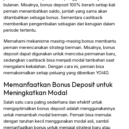
bulanan. Misalnya, bonus deposit 100% berarti setiap kali
pemain menambahkan saldo, jumlah yang sama akan
ditambahkan sebagai bonus. Sementara cashback
memberikan pengembalian sebagian dari kerugian dalam
periode tertentu.
Memahami mekanisme masing-masing bonus membantu
pemain merencanakan strategi bermain. Misalnya, bonus
deposit dapat digunakan untuk mencoba permainan baru,
sedangkan cashback bisa menjadi modal tambahan saat
mengalami kekalahan. Dengan cara ini, pemain bisa
memaksimalkan setiap peluang yang diberikan YOI4D.
Memanfaatkan Bonus Deposit untuk
Meningkatkan Modal
Salah satu cara paling sederhana dan efektif untuk
mengoptimalkan bonus deposit adalah menggunakannya
untuk menambah modal bermain. Pemain bisa memulai
dengan taruhan kecil menggunakan modal asli, sambil
memanfaatkan bonus untuk menjajal strategi baru atau