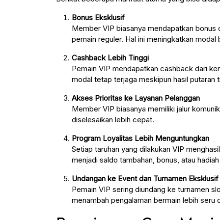
Bonus Eksklusif
Member VIP biasanya mendapatkan bonus dep
pemain reguler. Hal ini meningkatkan modal
Cashback Lebih Tinggi
Pemain VIP mendapatkan cashback dari keru
modal tetap terjaga meskipun hasil putaran t
Akses Prioritas ke Layanan Pelanggan
Member VIP biasanya memiliki jalur komunik
diselesaikan lebih cepat.
Program Loyalitas Lebih Menguntungkan
Setiap taruhan yang dilakukan VIP menghasilk
menjadi saldo tambahan, bonus, atau hadiah
Undangan ke Event dan Turnamen Eksklusif
Pemain VIP sering diundang ke turnamen slo
menambah pengalaman bermain lebih seru d