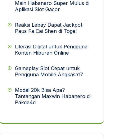
Main Habanero Super Mulus di
Aplikasi Slot Gacor
Reaksi Lebay Dapat Jackpot
Paus Fa Cai Shen di Togel
Literasi Digital untuk Pengguna
Konten Hiburan Online
Gameplay Slot Cepat untuk
Pengguna Mobile Angkasa17
Modal 20k Bisa Apa?
Tantangan Maxwin Habanero di
Pakde4d