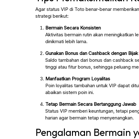
Agar status VIP di Toto benar-benar memberika
strategi berikut:
Bermain Secara Konsisten
Aktivitas bermain rutin akan meningkatkan le
dinikmati lebih lama.
Gunakan Bonus dan Cashback dengan Bijak
Saldo tambahan dari bonus dan cashback 
tinggi atau fitur bonus, sehingga peluang me
Manfaatkan Program Loyalitas
Poin loyalitas tambahan untuk VIP dapat ditu
abaikan sistem poin ini.
Tetap Bermain Secara Bertanggung Jawab
Status VIP memberi keuntungan, tetapi peng
harian agar bermain tetap menyenangkan.
Pengalaman Bermain ya