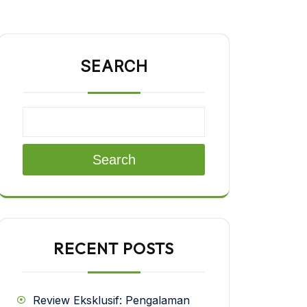
SEARCH
Search
RECENT POSTS
Review Eksklusif: Pengalaman