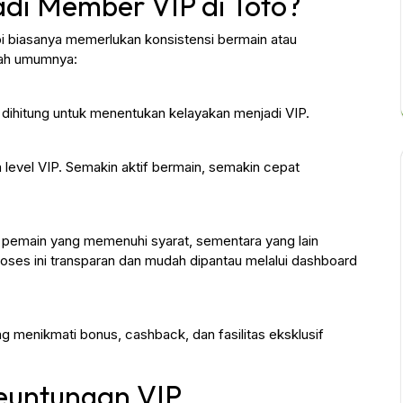
di Member VIP di Toto?
i biasanya memerlukan konsistensi bermain atau
kah umumnya:
an dihitung untuk menentukan kelayakan menjadi VIP.
 level VIP. Semakin aktif bermain, semakin cepat
pemain yang memenuhi syarat, sementara yang lain
oses ini transparan dan mudah dipantau melalui dashboard
ng menikmati bonus, cashback, dan fasilitas eksklusif
euntungan VIP