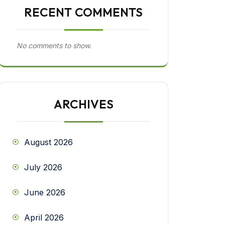
RECENT COMMENTS
No comments to show.
ARCHIVES
August 2026
July 2026
June 2026
April 2026