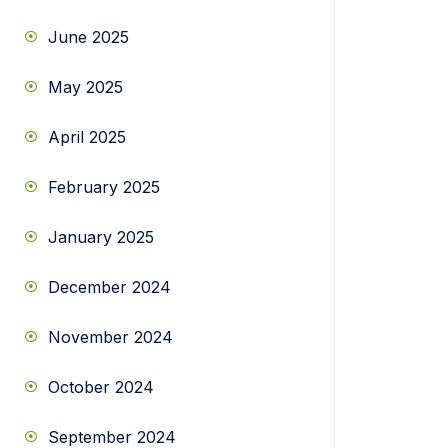
June 2025
May 2025
April 2025
February 2025
January 2025
December 2024
November 2024
October 2024
September 2024