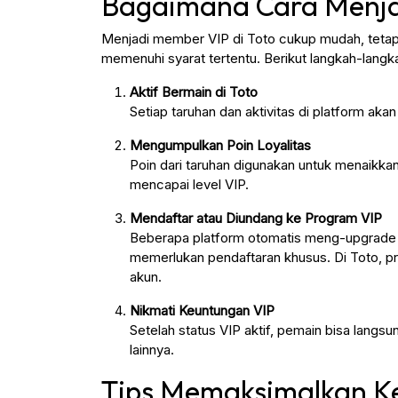
Bagaimana Cara Menja
Menjadi member VIP di Toto cukup mudah, tetap
memenuhi syarat tertentu. Berikut langkah-lang
Aktif Bermain di Toto
Setiap taruhan dan aktivitas di platform ak
Mengumpulkan Poin Loyalitas
Poin dari taruhan digunakan untuk menaikkan
mencapai level VIP.
Mendaftar atau Diundang ke Program VIP
Beberapa platform otomatis meng-upgrade 
memerlukan pendaftaran khusus. Di Toto, pr
akun.
Nikmati Keuntungan VIP
Setelah status VIP aktif, pemain bisa langsu
lainnya.
Tips Memaksimalkan K