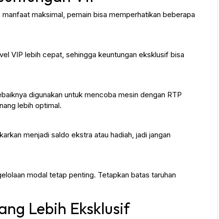
n manfaat maksimal, pemain bisa memperhatikan beberapa
vel VIP lebih cepat, sehingga keuntungan eksklusif bisa
sebaiknya digunakan untuk mencoba mesin dengan RTP
nang lebih optimal.
karkan menjadi saldo ekstra atau hadiah, jadi jangan
elolaan modal tetap penting. Tetapkan batas taruhan
ng Lebih Eksklusif