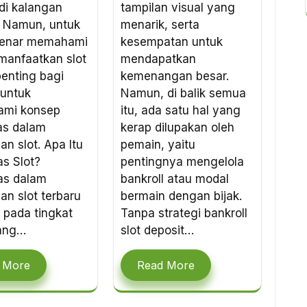
di kalangan
tampilan visual yang
 Namun, untuk
menarik, serta
benar memahami
kesempatan untuk
anfaatkan slot
mendapatkan
penting bagi
kemenangan besar.
untuk
Namun, di balik semua
mi konsep
itu, ada satu hal yang
tas dalam
kerap dilupakan oleh
n slot.​ Apa Itu
pemain, yaitu
tas Slot?
pentingnya mengelola
tas dalam
bankroll atau modal
an slot terbaru
bermain dengan bijak.
 pada tingkat
Tanpa strategi bankroll
yang…
slot deposit…
 More
Read More