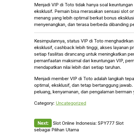
Menjadi VIP di Toto tidak hanya soal keuntungan
eksklusif. Pemain bisa merasakan sensasi slot onl
menang yang lebih optimal berkat bonus eksklusif
menyenangkan, dan terasa berbeda dibanding pe
Kesimpulannya, status VIP di Toto menghadirkan
eksklusif, cashback lebih tinggi, akses layanan 
setiap fasilitas dirancang untuk meningkatkan p
pemanfaatan maksimal dari keuntungan VIP, pemai
mendapatkan nilai lebih dari setiap taruhan.
Menjadi member VIP di Toto adalah langkah tepat
optimal, eksklusif, dan tetap bertanggung jawab. 
peluang, kenyamanan, dan pengalaman bermain y
Category:
Uncategorized
Post
Next:
Slot Online Indonesia: SPY777 Slot
sebagai Pilihan Utama