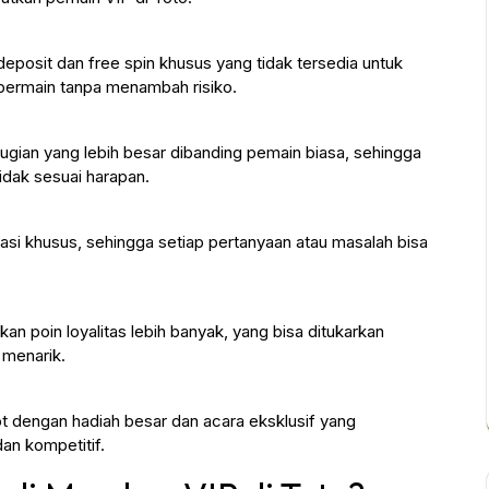
osit dan free spin khusus yang tidak tersedia untuk
 bermain tanpa menambah risiko.
gian yang lebih besar dibanding pemain biasa, sehingga
idak sesuai harapan.
asi khusus, sehingga setiap pertanyaan atau masalah bisa
an poin loyalitas lebih banyak, yang bisa ditukarkan
 menarik.
t dengan hadiah besar dan acara eksklusif yang
an kompetitif.