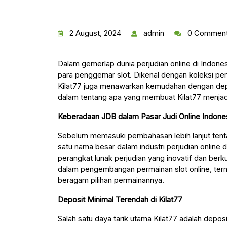
2 August, 2024
admin
0 Commen
Dalam gemerlap dunia perjudian online di Indones
para penggemar slot. Dikenal dengan koleksi p
Kilat77 juga menawarkan kemudahan dengan deposi
dalam tentang apa yang membuat Kilat77 menjadi p
Keberadaan JDB dalam Pasar Judi Online Indone
Sebelum memasuki pembahasan lebih lanjut ten
satu nama besar dalam industri perjudian online 
perangkat lunak perjudian yang inovatif dan berk
dalam pengembangan permainan slot online, term
beragam pilihan permainannya.
Deposit Minimal Terendah di Kilat77
Salah satu daya tarik utama Kilat77 adalah depo