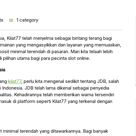
ts
1 category
ia, Kilat77 telah menjelma sebagai bintang terang bagi
ermainan yang mengasyikkan dan layanan yang memuaskan,
t minimal terendah di pasaran. Mari kita telaah lebih
ilihan utama bagi para pecinta slot online.
sia
tang
kilat77
, perlu kita mengenal sedikit tentang JDB, salah
di Indonesia. JDB telah lama dikenal sebagai penyedia
ualitas. Kehadirannya telah memberikan warna tersendiri
asuk di platform seperti Kilat77 yang terkenal dengan
sit minimal terendah yang ditawarkannya. Bagi banyak