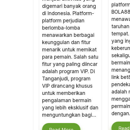
platform
digemari banyak orang
BOLA88
di Indonesia. Platform-
menawa
platform perjudian
taruhan
berlomba-lomba
tempat.
menawarkan berbagai
yang i
keunggulan dan fitur
keberu
menarik untuk memikat
sekaligu
para pemain. Salah satu
bermain
fitur yang paling diincar
menang 
adalah program VIP. Di
link be
Tanganjudi, program
pendek
VIP dirancang khusus
adalah m
untuk memberikan
mengga
pengalaman bermain
permain
yang lebih eksklusif dan
denga
menguntungkan bagi…
Read
Read More