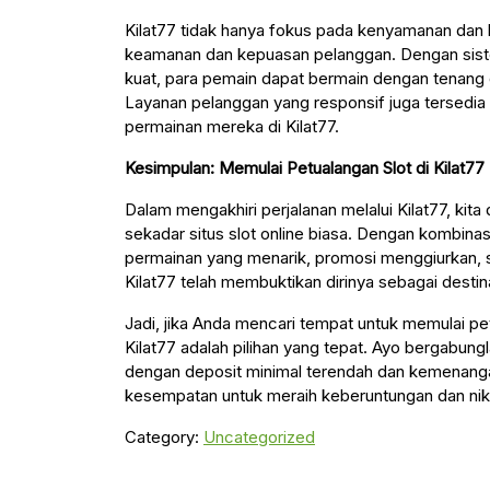
Kilat77 tidak hanya fokus pada kenyamanan dan
keamanan dan kepuasan pelanggan. Dengan sist
kuat, para pemain dapat bermain dengan tenang
Layanan pelanggan yang responsif juga tersedi
permainan mereka di Kilat77.
Kesimpulan: Memulai Petualangan Slot di Kilat77
Dalam mengakhiri perjalanan melalui Kilat77, ki
sekadar situs slot online biasa. Dengan kombinas
permainan yang menarik, promosi menggiurkan,
Kilat77 telah membuktikan dirinya sebagai destina
Jadi, jika Anda mencari tempat untuk memulai pe
Kilat77 adalah pilihan yang tepat. Ayo bergabung
dengan deposit minimal terendah dan kemenangan
kesempatan untuk meraih keberuntungan dan nikma
Category:
Uncategorized