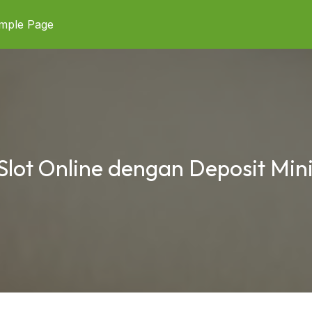
mple Page
s Slot Online dengan Deposit Mi