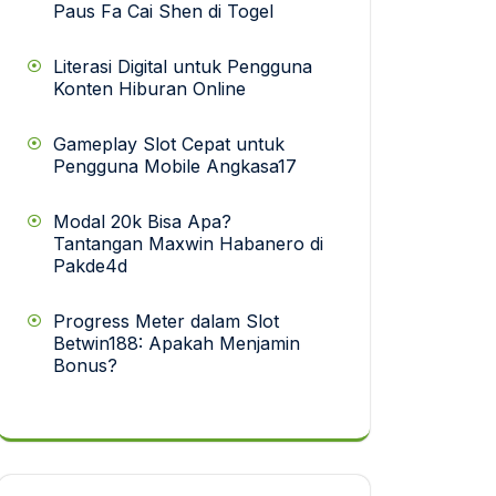
Paus Fa Cai Shen di Togel
Literasi Digital untuk Pengguna
Konten Hiburan Online
Gameplay Slot Cepat untuk
Pengguna Mobile Angkasa17
Modal 20k Bisa Apa?
Tantangan Maxwin Habanero di
Pakde4d
Progress Meter dalam Slot
Betwin188: Apakah Menjamin
Bonus?