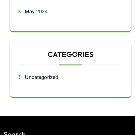
May 2024
CATEGORIES
Uncategorized
<
Search