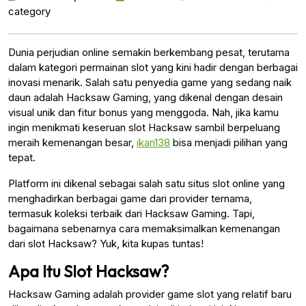
category
Dunia perjudian online semakin berkembang pesat, terutama
dalam kategori permainan slot yang kini hadir dengan berbagai
inovasi menarik. Salah satu penyedia game yang sedang naik
daun adalah Hacksaw Gaming, yang dikenal dengan desain
visual unik dan fitur bonus yang menggoda. Nah, jika kamu
ingin menikmati keseruan slot Hacksaw sambil berpeluang
meraih kemenangan besar,
ikan138
bisa menjadi pilihan yang
tepat.
Platform ini dikenal sebagai salah satu situs slot online yang
menghadirkan berbagai game dari provider ternama,
termasuk koleksi terbaik dari Hacksaw Gaming. Tapi,
bagaimana sebenarnya cara memaksimalkan kemenangan
dari slot Hacksaw? Yuk, kita kupas tuntas!
Apa Itu Slot Hacksaw?
Hacksaw Gaming adalah provider game slot yang relatif baru