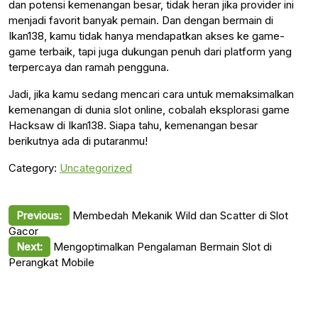
dan potensi kemenangan besar, tidak heran jika provider ini
menjadi favorit banyak pemain. Dan dengan bermain di
Ikan138, kamu tidak hanya mendapatkan akses ke game-
game terbaik, tapi juga dukungan penuh dari platform yang
terpercaya dan ramah pengguna.
Jadi, jika kamu sedang mencari cara untuk memaksimalkan
kemenangan di dunia slot online, cobalah eksplorasi game
Hacksaw di Ikan138. Siapa tahu, kemenangan besar
berikutnya ada di putaranmu!
Category:
Uncategorized
Post
Previous:
Membedah Mekanik Wild dan Scatter di Slot
Gacor
navigation
Next:
Mengoptimalkan Pengalaman Bermain Slot di
Perangkat Mobile