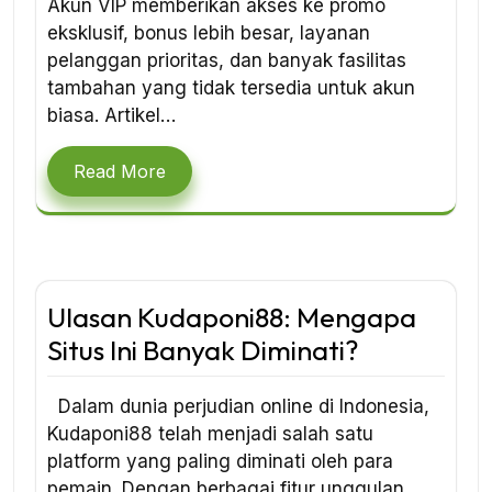
Akun VIP memberikan akses ke promo
eksklusif, bonus lebih besar, layanan
pelanggan prioritas, dan banyak fasilitas
tambahan yang tidak tersedia untuk akun
biasa. Artikel…
Read More
Ulasan Kudaponi88: Mengapa
Situs Ini Banyak Diminati?
Dalam dunia perjudian online di Indonesia,
Kudaponi88 telah menjadi salah satu
platform yang paling diminati oleh para
pemain. Dengan berbagai fitur unggulan,