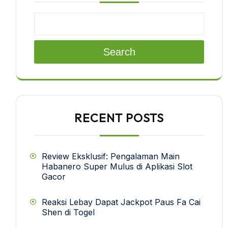
Search
RECENT POSTS
Review Eksklusif: Pengalaman Main
Habanero Super Mulus di Aplikasi Slot
Gacor
Reaksi Lebay Dapat Jackpot Paus Fa Cai
Shen di Togel