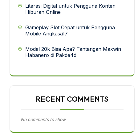
Literasi Digital untuk Pengguna Konten
Hiburan Online
Gameplay Slot Cepat untuk Pengguna
Mobile Angkasa17
Modal 20k Bisa Apa? Tantangan Maxwin
Habanero di Pakde4d
RECENT COMMENTS
No comments to show.