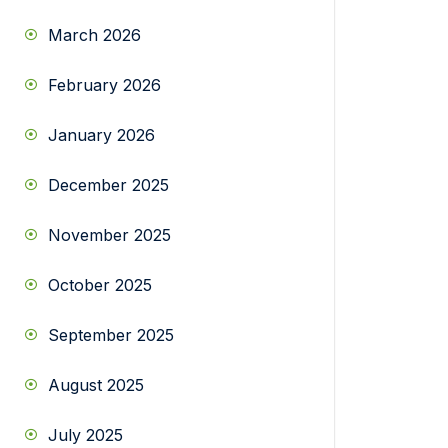
March 2026
February 2026
January 2026
December 2025
November 2025
October 2025
September 2025
August 2025
July 2025