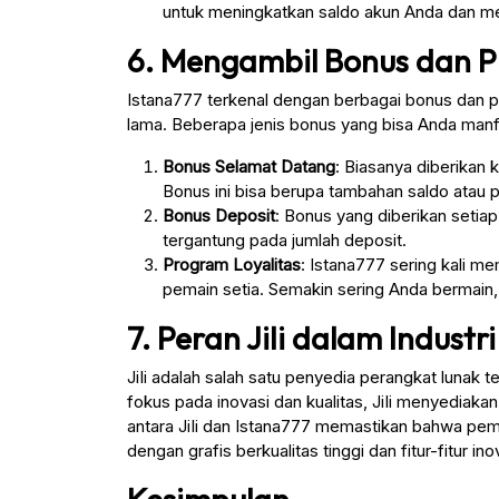
untuk meningkatkan saldo akun Anda dan 
6. Mengambil Bonus dan 
Istana777 terkenal dengan berbagai bonus dan 
lama. Beberapa jenis bonus yang bisa Anda manfa
Bonus Selamat Datang
: Biasanya diberikan
Bonus ini bisa berupa tambahan saldo atau pu
Bonus Deposit
: Bonus yang diberikan setiap
tergantung pada jumlah deposit.
Program Loyalitas
: Istana777 sering kali m
pemain setia. Semakin sering Anda bermain,
7. Peran JiIi dalam Industr
JiIi adalah salah satu penyedia perangkat lunak t
fokus pada inovasi dan kualitas, JiIi menyediaka
antara JiIi dan Istana777 memastikan bahwa pe
dengan grafis berkualitas tinggi dan fitur-fitur inov