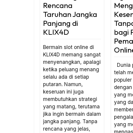
Rencana
Meng
Taruhan Jangka
Kese
Panjang di
Tanp
KLIX4D
bagi 
Pemai
Bermain slot online di
Onlin
KLIX4D memang sangat
menyenangkan, apalagi
Dunia p
ketika peluang menang
telah m
selalu ada di setiap
populer 
putaran. Namun,
dengan
keseruan ini juga
yang me
membutuhkan strategi
yang d
yang matang, terutama
member
jika ingin bermain dalam
pengala
jangka panjang. Tanpa
yang m
rencana yang jelas,
mengasy