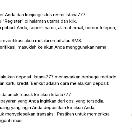
er Anda dan kunjungi situs resmi Istana777.
u “Register” di halaman utama dan klik.
 pribadi Anda, seperti nama, alamat email, nomor telepon,
mverifikasi akun melalui email atau SMS.
rverifikasi, masuklah ke akun Anda menggunakan nama
melakukan deposit. Istana777 menawarkan berbagai metode
n kartu kredit. Berikut adalah cara melakukan deposit:
nda untuk masuk ke akun Istana777.
bayaran yang Anda inginkan dari opsi yang tersedia.
 uang yang ingin Anda depositkan ke akun Anda.
untuk menyelesaikan transaksi. Pastikan untuk memeriksa
gonfirmasi.