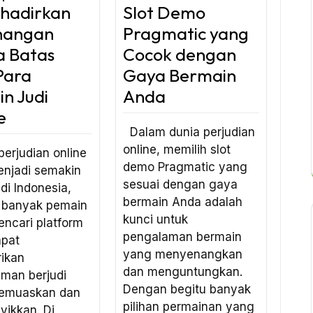
hadirkan
Slot Demo
nangan
Pragmatic yang
a Batas
Cocok dengan
Para
Gaya Bermain
n Judi
Anda
e
Dalam dunia perjudian
online, memilih slot
erjudian online
demo Pragmatic yang
enjadi semakin
sesuai dengan gaya
di Indonesia,
bermain Anda adalah
 banyak pemain
kunci untuk
ncari platform
pengalaman bermain
apat
yang menyenangkan
ikan
dan menguntungkan.
man berjudi
Dengan begitu banyak
emuaskan dan
pilihan permainan yang
ikkan. Di