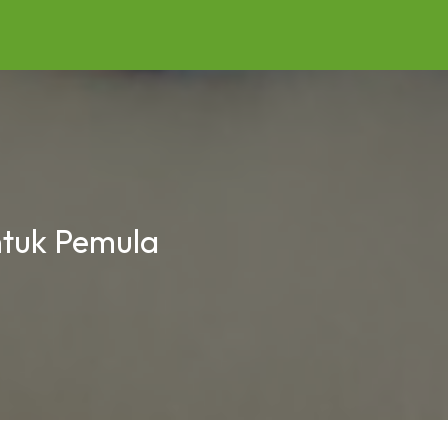
ntuk Pemula