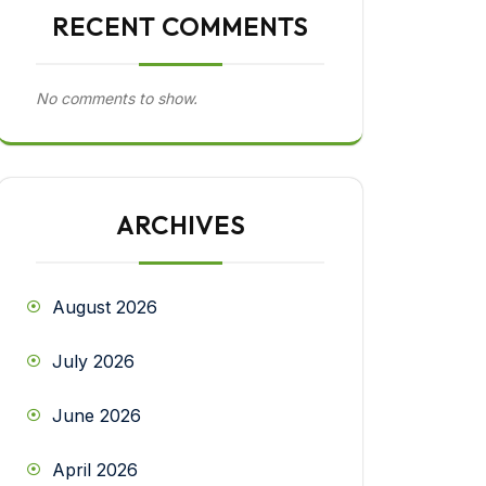
RECENT COMMENTS
No comments to show.
ARCHIVES
August 2026
July 2026
June 2026
April 2026