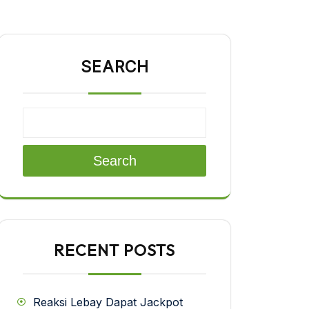
SEARCH
Search
RECENT POSTS
Reaksi Lebay Dapat Jackpot