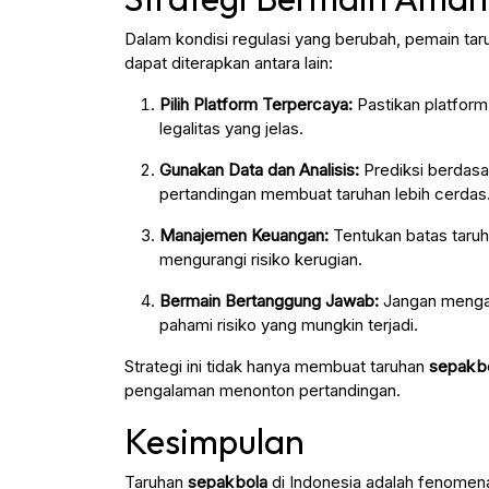
Dalam kondisi regulasi yang berubah, pemain ta
dapat diterapkan antara lain:
Pilih Platform Terpercaya:
Pastikan platform 
legalitas yang jelas.
Gunakan Data dan Analisis:
Prediksi berdasar
pertandingan membuat taruhan lebih cerdas
Manajemen Keuangan:
Tentukan batas taruh
mengurangi risiko kerugian.
Bermain Bertanggung Jawab:
Jangan mengan
pahami risiko yang mungkin terjadi.
Strategi ini tidak hanya membuat taruhan
sepak b
pengalaman menonton pertandingan.
Kesimpulan
Taruhan
sepak bola
di Indonesia adalah fenomen