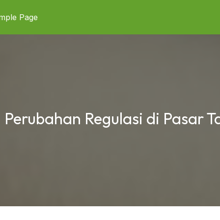
mple Page
Perubahan Regulasi di Pasar T