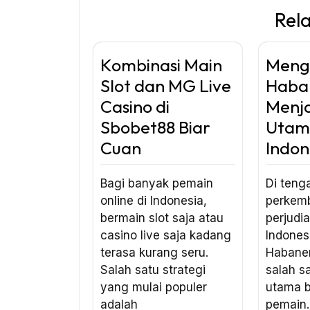
Rel
Kombinasi Main
Meng
Slot dan MG Live
Haba
Casino di
Menja
Sbobet88 Biar
Utam
Cuan
Indon
Bagi banyak pemain
Di teng
online di Indonesia,
perkemb
bermain slot saja atau
perjudia
casino live saja kadang
Indonesi
terasa kurang seru.
Habaner
Salah satu strategi
salah sa
yang mulai populer
utama b
adalah
pemain.