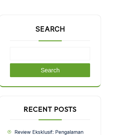
SEARCH
Search
RECENT POSTS
Review Eksklusif: Pengalaman