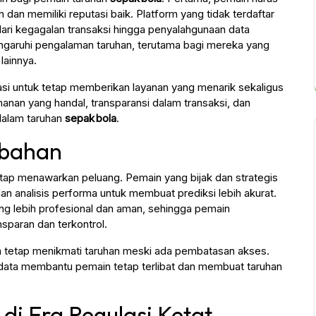
n memiliki reputasi baik. Platform yang tidak terdaftar
dari kegagalan transaksi hingga penyalahgunaan data
ngaruhi pengalaman taruhan, terutama bagi mereka yang
 lainnya.
vasi untuk tetap memberikan layanan yang menarik sekaligus
anan yang handal, transparansi dalam transaksi, dan
dalam taruhan
sepak bola
.
ubahan
tap menawarkan peluang. Pemain yang bijak dan strategis
dan analisis performa untuk membuat prediksi lebih akurat.
g lebih profesional dan aman, sehingga pemain
sparan dan terkontrol.
in tetap menikmati taruhan meski ada pembatasan akses.
sis data membantu pemain tetap terlibat dan membuat taruhan
di Era Regulasi Ketat