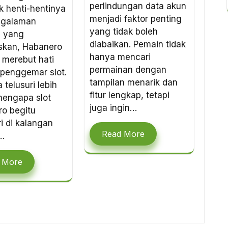
perlindungan data akun
k henti-hentinya
menjadi faktor penting
ngalaman
yang tidak boleh
n yang
diabaikan. Pemain tidak
kan, Habanero
hanya mencari
l merebut hati
permainan dengan
penggemar slot.
tampilan menarik dan
a telusuri lebih
fitur lengkap, tetapi
mengapa slot
juga ingin…
o begitu
i di kalangan
Read More
…
 More