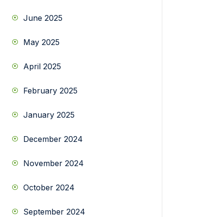
June 2025
May 2025
April 2025
February 2025
January 2025
December 2024
November 2024
October 2024
September 2024